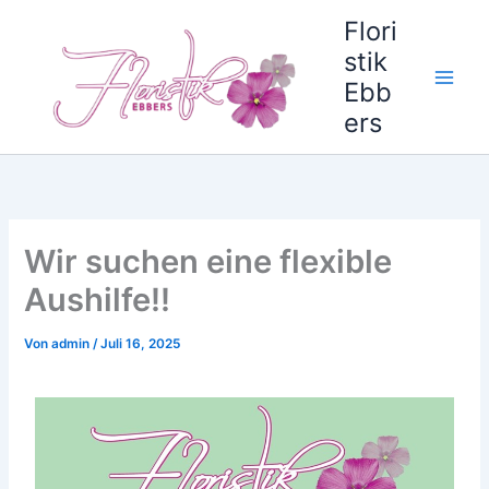
Zum
Flori
Inhalt
stik
springen
Ebb
ers
Wir suchen eine flexible
Aushilfe!!
Von
admin
/
Juli 16, 2025